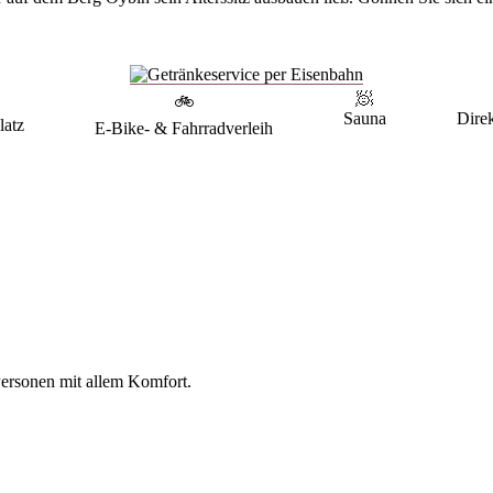
🧖
🚲
Hier werden die
Sauna
Dire
latz
E-Bike- & Fahrradverleih
Getränke mit der
Eisenbahn am Tisch
serviert.
rsonen mit allem Komfort.