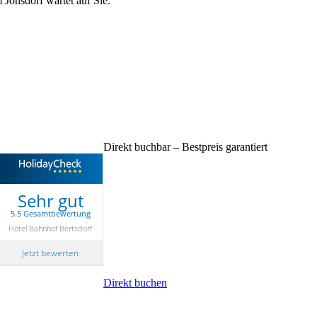
Jonsdorf wartet auf Sie.
Direkt buchbar – Bestpreis garantiert
Buchen Sie direkt bei uns
Sehr gut
Bester Preis bei gleicher Leistung
5.5 Gesamtbewertung
Persönliche telefonische Beratung
Hotel Bahnhof Bertsdorf
Individuelle Urlaubsplanung bei Anreise
Jetzt bewerten
Gutschein bei Stornierung – gültig 3 Jahr
Direkt buchen