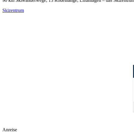
90 km Skiwanderwege, 13 Rodelhänge, Liftanlagen – das Skizentrum 
Skizentrum
Gästebewertungen
Was unsere Gäste sagen
Bewertet auf HolidayCheck
Anreise