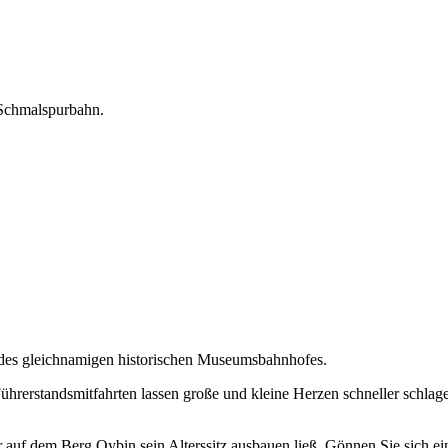
r Schmalspurbahn.
t des gleichnamigen historischen Museumsbahnhofes.
ührerstandsmitfahrten lassen große und kleine Herzen schneller schlag
er auf dem Berg Oybin sein Alterssitz ausbauen ließ. Gönnen Sie sich e