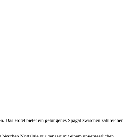
en. Das Hotel bietet ein gelungenes Spagat zwischen zahlreichen
in bisschen Nostalgie pur gepaart mit einem unvergesslichen