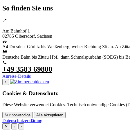
So finden Sie uns
📍
Hotel Bahnhof Bertsdorf
Am Bahnhof 1
02785 Olbersdorf, Sachsen
🚗
A4 Dresden–Görlitz bis Weißenberg, weiter Richtung Zittau. Ab Zitt
🚂
Deutsche Bahn bis Zittau Hbf., dann Schmalspurbahn (SOEG) bis Ba
📞
+49 3583 69800
Anreise-Details
↑
+
Cookies & Datenschutz
−
Diese Website verwendet Cookies. Technisch notwendige Cookies (Di
Nur notwendige
Alle akzeptieren
Datenschutzerklärung
✕
‹
›