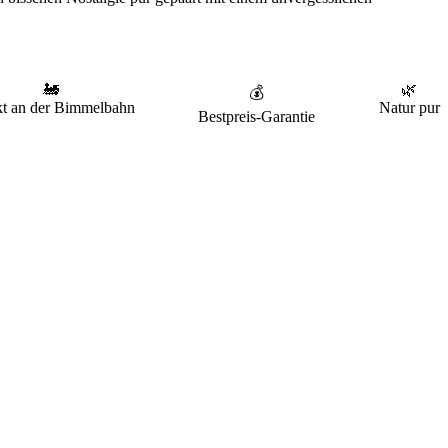
🚂
🌿
💰
kt an der Bimmelbahn
Natur pur
Bestpreis-Garantie