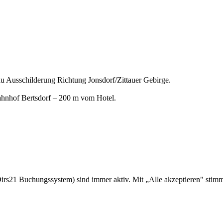
au Ausschilderung Richtung Jonsdorf/Zittauer Gebirge.
×
Hotel Bahnhof Bertsdorf
hnhof Bertsdorf – 200 m vom Hotel.
Am Bahnhof 1, 02785 Olbersdorf
rs21 Buchungssystem) sind immer aktiv. Mit „Alle akzeptieren" stim